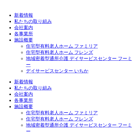
コ
ン
新着情報
テ
私たちの取り組み
ン
会社案内
ツ
各事業所
に
施設概要
ス
住宅型有料老人ホーム ファミリア
キ
住宅型有料老人ホーム フレンズ
ッ
地域密着型通所介護 デイサービスセンター フーミ
プ
ー
デイサービスセンター いちか
新着情報
私たちの取り組み
会社案内
各事業所
施設概要
住宅型有料老人ホーム ファミリア
住宅型有料老人ホーム フレンズ
地域密着型通所介護 デイサービスセンター フーミ
ー