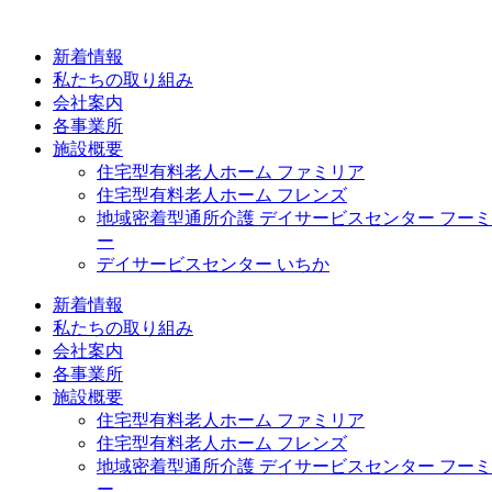
コ
ン
新着情報
テ
私たちの取り組み
ン
会社案内
ツ
各事業所
に
施設概要
ス
住宅型有料老人ホーム ファミリア
キ
住宅型有料老人ホーム フレンズ
ッ
地域密着型通所介護 デイサービスセンター フーミ
プ
ー
デイサービスセンター いちか
新着情報
私たちの取り組み
会社案内
各事業所
施設概要
住宅型有料老人ホーム ファミリア
住宅型有料老人ホーム フレンズ
地域密着型通所介護 デイサービスセンター フーミ
ー