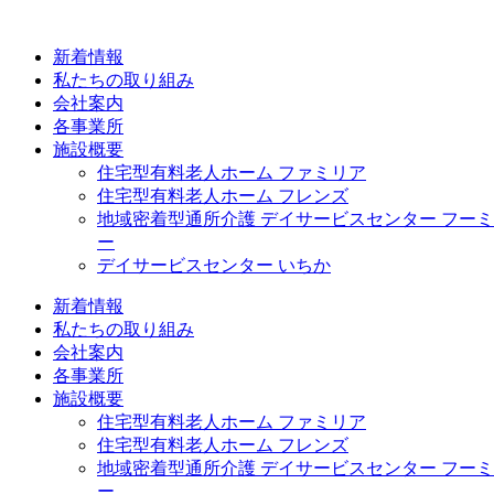
コ
ン
新着情報
テ
私たちの取り組み
ン
会社案内
ツ
各事業所
に
施設概要
ス
住宅型有料老人ホーム ファミリア
キ
住宅型有料老人ホーム フレンズ
ッ
地域密着型通所介護 デイサービスセンター フーミ
プ
ー
デイサービスセンター いちか
新着情報
私たちの取り組み
会社案内
各事業所
施設概要
住宅型有料老人ホーム ファミリア
住宅型有料老人ホーム フレンズ
地域密着型通所介護 デイサービスセンター フーミ
ー