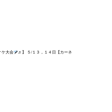
オケ大会
♬】 ５/１３，１４日【カーネ