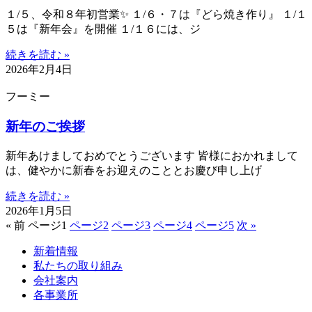
１/５、令和８年初営業✨ １/６・７は『どら焼き作り』 １/１
５は『新年会』を開催 １/１６には、ジ
続きを読む »
2026年2月4日
フーミー
新年のご挨拶
新年あけましておめでとうございます 皆様におかれまして
は、健やかに新春をお迎えのこととお慶び申し上げ
続きを読む »
2026年1月5日
« 前
ページ
1
ページ
2
ページ
3
ページ
4
ページ
5
次 »
新着情報
私たちの取り組み
会社案内
各事業所