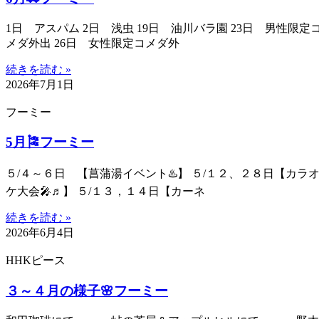
1日 アスパム 2日 浅虫 19日 油川バラ園 23日 男性限定
メダ外出 26日 女性限定コメダ外
続きを読む »
2026年7月1日
フーミー
5月🎏フーミー
５/４～６日 【菖蒲湯イベント♨️】 ５/１２、２８日【カラ
ケ大会🎤♬】 ５/１３，１４日【カーネ
続きを読む »
2026年6月4日
HHKピース
３～４月の様子🌸フーミー