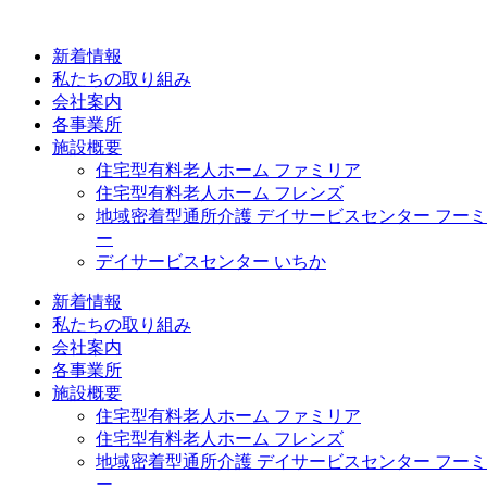
コ
ン
新着情報
テ
私たちの取り組み
ン
会社案内
ツ
各事業所
に
施設概要
ス
住宅型有料老人ホーム ファミリア
キ
住宅型有料老人ホーム フレンズ
ッ
地域密着型通所介護 デイサービスセンター フーミ
プ
ー
デイサービスセンター いちか
新着情報
私たちの取り組み
会社案内
各事業所
施設概要
住宅型有料老人ホーム ファミリア
住宅型有料老人ホーム フレンズ
地域密着型通所介護 デイサービスセンター フーミ
ー