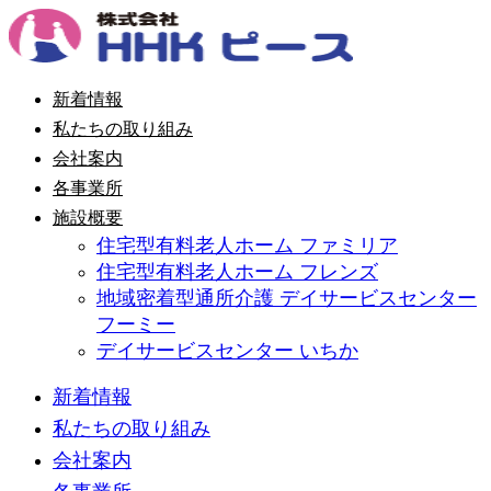
コ
ン
テ
ン
新着情報
ツ
私たちの取り組み
に
ス
会社案内
キ
各事業所
ッ
施設概要
プ
住宅型有料老人ホーム ファミリア
住宅型有料老人ホーム フレンズ
地域密着型通所介護 デイサービスセンター
フーミー
デイサービスセンター いちか
新着情報
私たちの取り組み
会社案内